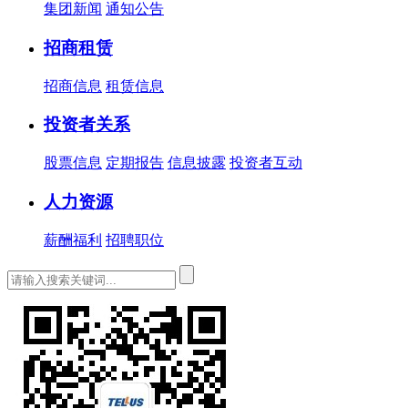
集团新闻
通知公告
招商租赁
招商信息
租赁信息
投资者关系
股票信息
定期报告
信息披露
投资者互动
人力资源
薪酬福利
招聘职位