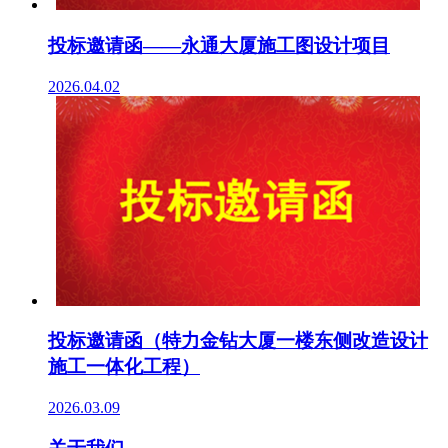
投标邀请函——永通大厦施工图设计项目
2026.04.02
投标邀请函（特力金钻大厦一楼东侧改造设计
施工一体化工程）
2026.03.09