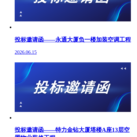
投标邀请函——永通大厦负一楼加装空调工程
2026.06.15
投标邀请函——特力金钻大厦塔楼A座13层空