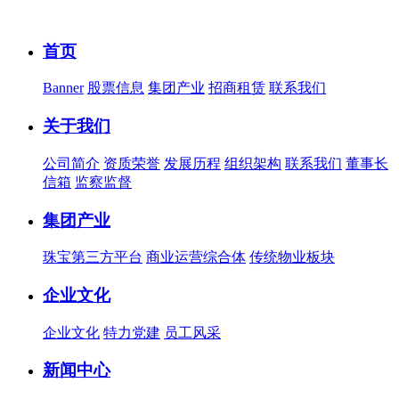
首页
Banner
股票信息
集团产业
招商租赁
联系我们
关于我们
公司简介
资质荣誉
发展历程
组织架构
联系我们
董事长
信箱
监察监督
集团产业
珠宝第三方平台
商业运营综合体
传统物业板块
企业文化
企业文化
特力党建
员工风采
新闻中心