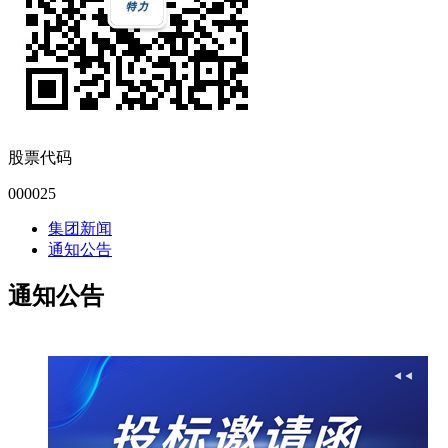
股票代码
000025
集团新闻
通知公告
通知公告